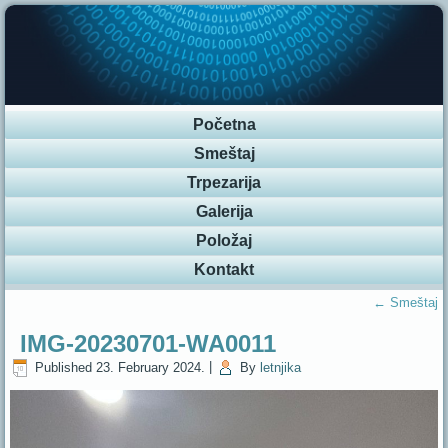
Početna
Smeštaj
Trpezarija
Galerija
Položaj
Kontakt
←
Smeštaj
IMG-20230701-WA0011
Published
23. February 2024.
|
By
letnjika