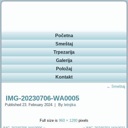
Početna
Smeštaj
Trpezarija
Galerija
Položaj
Kontakt
←
Smeštaj
IMG-20230706-WA0005
Published
23. February 2024.
|
By
letnjika
Full size is
960 × 1280
pixels