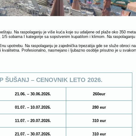
eštaju. Na raspolaganju je više kuća koje su udaljene od plaže oko 350 me
4, 1/5 sobama I kategorije sa sopstvenim kupatilom i klimom. Na raspolaganj
čnu upotrebu. Na raspolaganju je zajednička trpezatija gde se služe obroci na
kvalitetna. Profesionalno, nasmejano i ljubazno osoblje prisutno je u svakom
P ŠUŠANJ – CENOVNIK LETO 2026.
21.06. – 30.06.2026.
260eur
01.07. – 10.07.2026.
280 eur
11.07. – 20.07.2026.
310 eur
21.07. – 30.07.2026.
310 eur