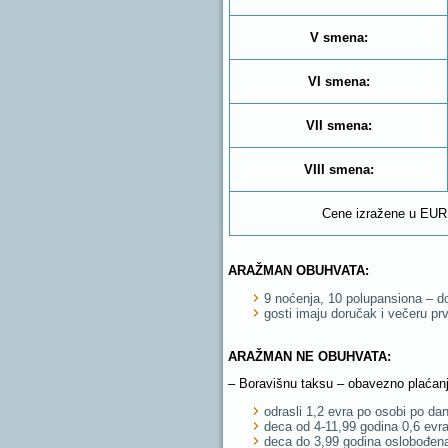
V smena:
VI smena:
VII smena:
VIII smena:
Cene izražene u EUR 
ARAŽMAN OBUHVATA:
9 noćenja, 10 polupansiona – d
gosti imaju doručak i večeru p
ARAŽMAN NE OBUHVATA:
– Boravišnu taksu – obavezno plaćanj
odrasli 1,2 evra po osobi po da
deca od 4-11,99 godina 0,6 evr
deca do 3,99 godina oslobođen