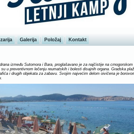
zarija
Galerija
Položaj
Kontakt
drana između Sutomora i Bara, proglašavano je za najčistije na crnogorskom 
su u preventivnom lečenju reumatskih i bolesti disajnih organa. Gradska pl
fića i drugih objekata za zabavu. Svojim najvećim delom oivičena je borovo
u
.