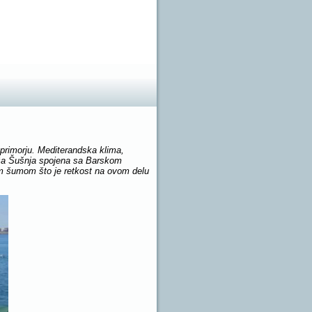
primorju. Mediterandska klima,
aža Šušnja spojena sa Barskom
m šumom što je retkost na ovom delu