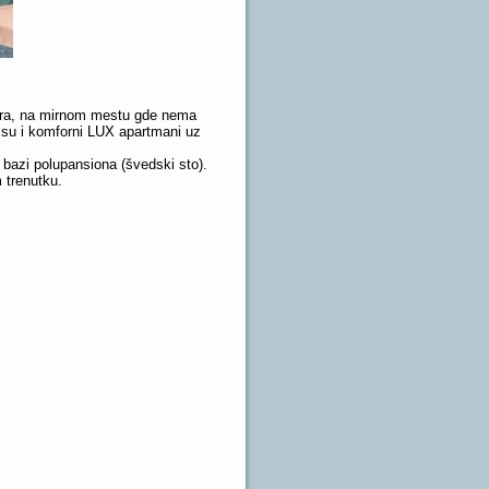
tara, na mirnom mestu gde nema
u su i komforni LUX apartmani uz
 bazi polupansiona (švedski sto).
 trenutku.