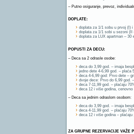
– Putno osiguranje, prevoz, individual
DOPLATE:
doplata za 1/1 sobu u prvoj (I)
doplata za 1/1 sobi u sezoni (
doplata za LUX apartman – 30 e
POPUSTI ZA DECU:
– Deca sa 2 odrasle osobe:
deca do 3,99 god. – imaja besp
jedno dete 4-6,99 god. – plaća
deca 4-6,99 god: Prvo dete – g
dvoje dece: Prvo do 6,99 god. 
deca 7-11,99 god. – plaćaju 70
deca 12 i više godina, cenovno
– Deca sa jednim odraslom osobom:
deca do 3,99 god. – imaja bespl
deca 4-11,99 god. – plaćaju 70
deca 12 i više godina – plaćaj
ZA GRUPNE REZERVACIJE VAŽE 