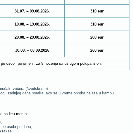
31.07. – 09.08.2026.
310 eur
10.08. – 19.08.2026.
310 eur
20.08. – 29.08.2026.
280 eur
30.08. – 08.09.2026
260 eur
po osobi, po smeni, za 9 noćenja sa uslugom polupansion.
oručak, večera (švedski sto)
rvog i zadnjeg dana boraka, ako se u vreme obroka nalaze u kampu.
e na licu mesta:
nu;
a po osobi po danu;
a takse.