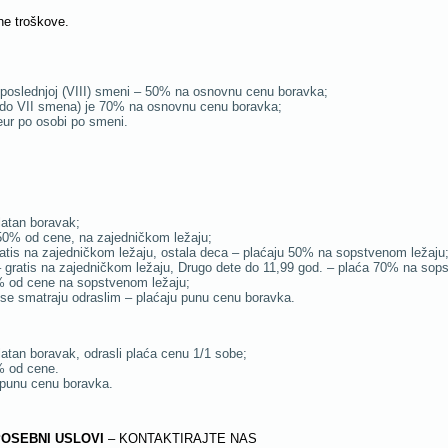
ne troškove.
 i poslednjoj (VIII) smeni – 50% na osnovnu cenu boravka;
II do VII smena) je 70% na osnovnu cenu boravka;
ur po osobi po smeni.
latan boravak;
 50% od cene, na zajedničkom ležaju;
ratis na zajedničkom ležaju, ostala deca – plaćaju 50% na sopstvenom ležaju
– gratis na zajedničkom ležaju, Drugo dete do 11,99 god. – plaća 70% na sop
% od cene na sopstvenom ležaju;
 se smatraju odraslim – plaćaju punu cenu boravka.
atan boravak, odrasli plaća cenu 1/1 sobe;
% od cene.
u punu cenu boravka.
POSEBNI USLOVI
– KONTAKTIRAJTE NAS