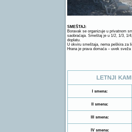
SMEŠTAJ:
Boravak se organizuje u privatnom sm
saobraćaja. Smeštaj je u 1/2, 1/3, 1/
doplatu.
U okviru smeštaja, nema peškira za li
Hrana je prava domaća – uvek sveža i 
LETNJI KAM
I smena:
II smena:
III smena:
IV smena: