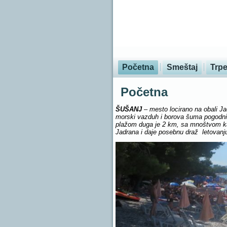
Početna
Smeštaj
Trpe
Početna
ŠUŠANJ
– mesto locirano na obali Ja
morski vazduh i borova šuma pogodni 
plažom duga je 2 km, sa mnoštvom ka
Jadrana i daje posebnu draž letovanj