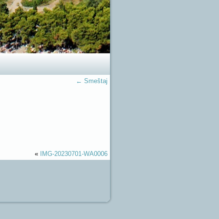
←
Smeštaj
«
IMG-20230701-WA0006