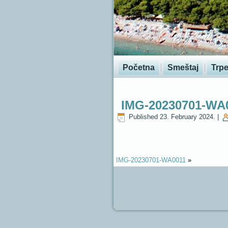
Početna
Smeštaj
Trpe
IMG-20230701-WA
Published
23. February 2024.
|
IMG-20230701-WA0011
»