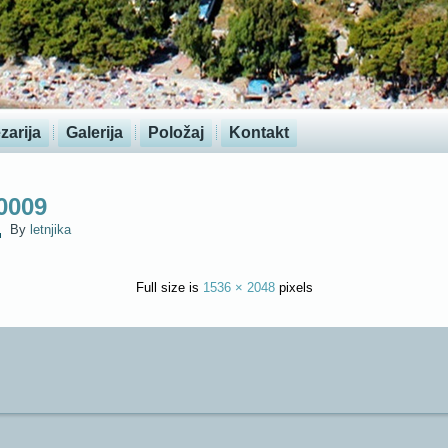
zarija
Galerija
Položaj
Kontakt
0009
By
letnjika
Full size is
1536 × 2048
pixels