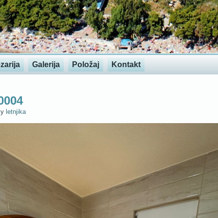
zarija
Galerija
Položaj
Kontakt
0004
y
letnjika